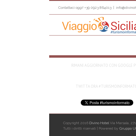
Contattaci oggi! +39 0923 864013
|
info@divinoh
RIMANI AGGIORNATO CON GOOGLE P
TWITTA ORA #TURISMOINFORMAT
Copyright 2016
Divino Hotel
Via Marsala, 271 
Tutti i diritti riservati | Powered by
Gruppo U