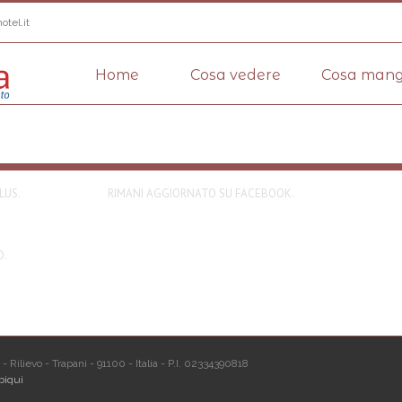
otel.it
Home
Cosa vedere
Cosa mang
LUS.
RIMANI AGGIORNATO SU FACEBOOK.
O.
- Rilievo - Trapani - 91100 - Italia - P.I. 02334390818
biqui