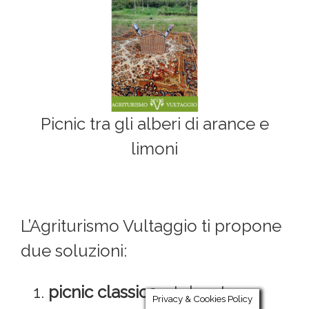
Picnic tra gli alberi di arance e
limoni
L’Agriturismo Vultaggio ti propone
due soluzioni:
picnic classico
: stola a terra,
Privacy & Cookies Policy